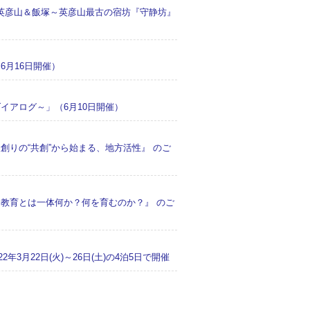
英彦山＆飯塚～英彦山最古の宿坊『守静坊』
6月16日開催）
イアログ～」（6月10日開催）
創りの“共創”から始まる、地方活性』 のご
務教育とは一体何か？何を育むのか？』 のご
2年3月22日(火)～26日(土)の4泊5日で開催