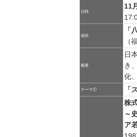
11
日時
17
「
場所
（福
日
き
概要
化
「
テーマ①
株式
～
ア
19