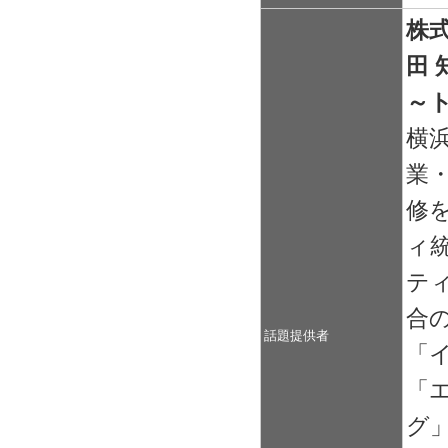
株
田 
～
横
業
修
ィ
テ
合
話題提供者
「
「
グ