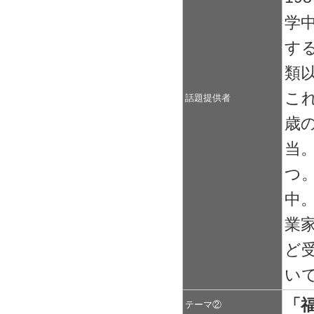
学中
す
類
これ
話題提供者
歳
当
つ
中
業
ど
い
「
テーマ②