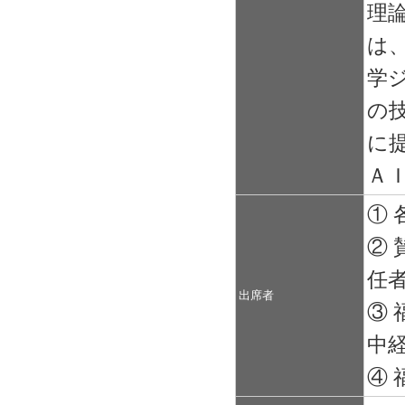
理
は
学
の
に
Ａ
①
②
任
出席者
③
中
④