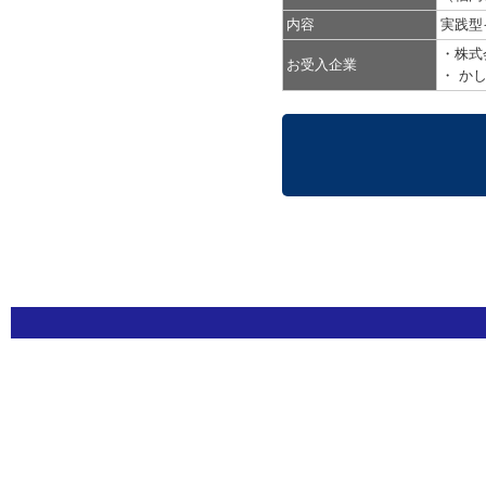
内容
実践型
・株式
お受入企業
・ か