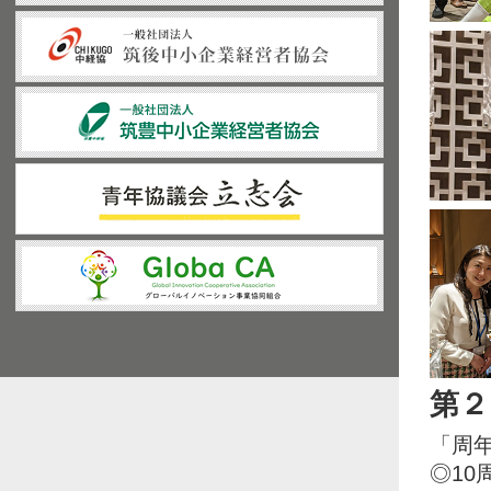
第２
「周
◎10