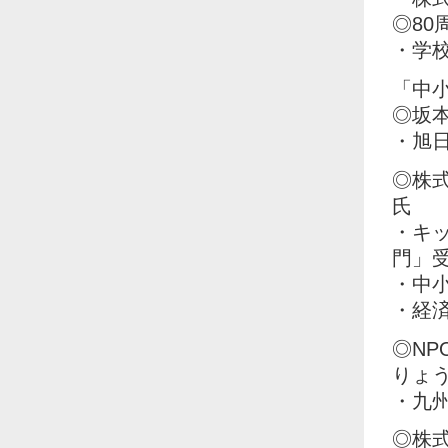
◎80
・学
「中
◎坂
・旭
◎株
氏
・キ
門」
・中
・経
◎N
りょ
・九
◎株式