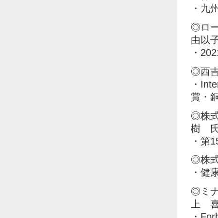
・九州
◎ロ
由以
・20
◎西
・Inte
賞・
◎株
樹 
・第
◎株
・健康
◎ミ
上 
・For