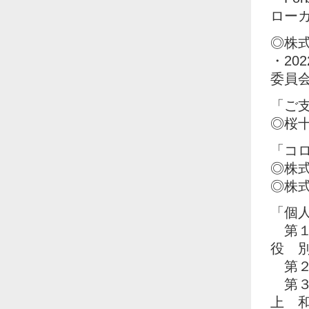
ロー
◎株
・20
委員
「ご
◎桜
「コ
◎株
◎株式
「個
第１
役 
第２
第３
上 