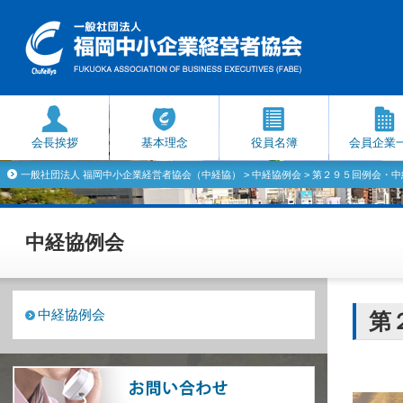
会長挨拶
基本理念
役員名簿
会員企業
一般社団法人 福岡中小企業経営者協会（中経協）
>
中経協例会
> 第２９５回例会・中経
中経協例会
中経協例会
第