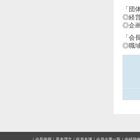
「団
◎経
◎企
「会
◎職
｜
会長挨拶
｜
基本理念
｜
役員名簿
｜
会員企業一覧
｜
中経協