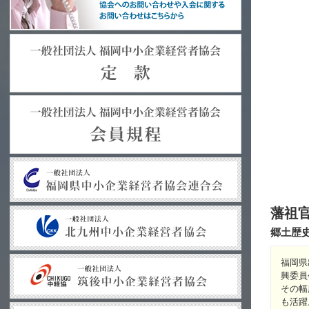
藩祖
郷土歴
福岡県
興委員
その幅
も活躍