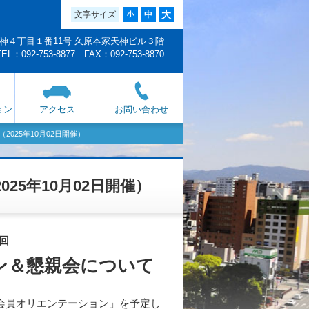
大
文字サイズ
中
小
央区天神４丁目１番11号 久原本家天神ビル３階
TEL：092-753-8877 FAX：092-753-8870
ョン
アクセス
お問い合わせ
025年10月02日開催）
5年10月02日開催）
1回
ン＆懇親会について
会員オリエンテーション」を予定し