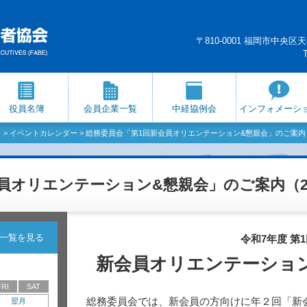
〒810-0001 福岡市中
役員名簿
会員企業一覧
中経協例会
インフォメーシ
）
>
イベントカレンダー
> 総務委員会「第1回新会員オリエンテーション&懇親会」のご案内（2
員オリエンテーション&懇親会」のご案内（202
一覧を見る
令和7年度 第
新会員オリエンテーショ
FRI
SAT
総務委員会では、新会員の方向けに年２回「新
翌月