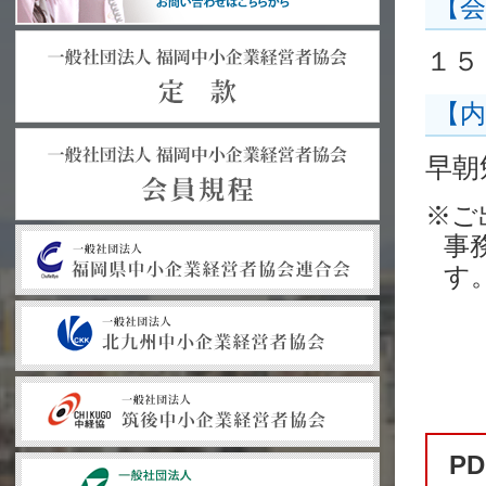
【会
１５
【内
早朝
※ご
事
す
P