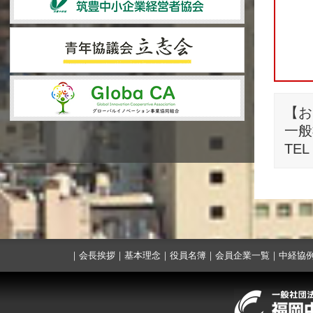
【お
一般
TEL
｜
会長挨拶
｜
基本理念
｜
役員名簿
｜
会員企業一覧
｜
中経協