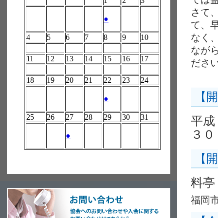
さて
て、
なく
なが
ださ
【開
平成
３０
【開
料亭
福岡市