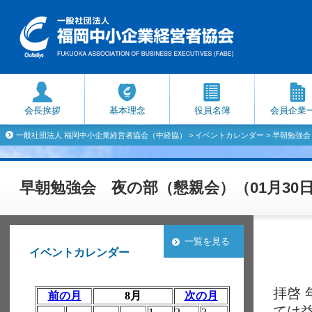
会長挨拶
基本理念
役員名簿
会員企業
一般社団法人 福岡中小企業経営者協会（中経協）
>
イベントカレンダー
> 早朝勉強会
早朝勉強会 夜の部（懇親会）（01月30
一覧を見る
イベントカレンダー
拝啓
ては