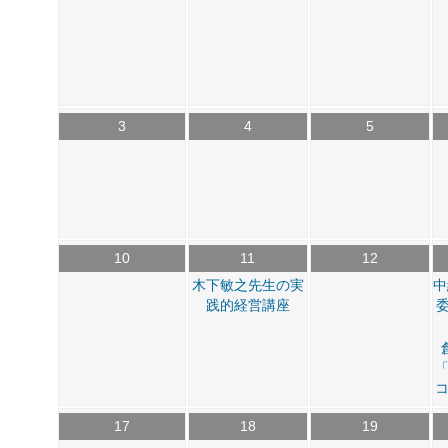
3
4
5
10
11
12
木下敏之先生の実
中
践的経営講座
17
18
19