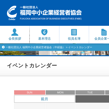
会長挨拶
基本理念
役員名簿
会員企業
一般社団法人 福岡中小企業経営者協会（中経協）
> イベントカレンダー
イベントカレンダー
SUN
MON
TUE
前月